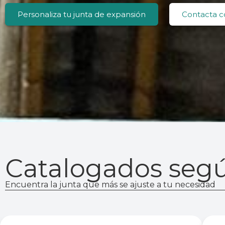
Personaliza tu junta de expansión
Contacta c
Catalogados segú
Encuentra la junta que más se ajuste a tu necesidad