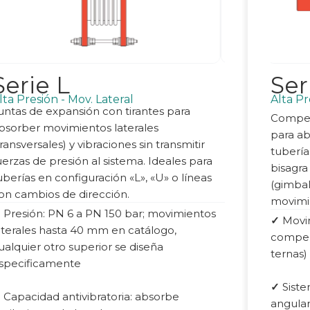
Serie L
Ser
lta Presión - Mov. Lateral
Alta Pr
untas de expansión con tirantes para
Compen
bsorber movimientos laterales
para ab
transversales) y vibraciones sin transmitir
tubería
uerzas de presión al sistema. Ideales para
bisagra
uberías en configuración «L», «U» o líneas
(gimbal
on cambios de dirección.
movimi
✓
Presión: PN 6 a PN 150 bar; movimientos
✓
Movim
aterales hasta 40 mm en catálogo,
compen
ualquier otro superior se diseña
ternas)
specificamente
✓
Siste
✓
Capacidad antivibratoria: absorbe
angula