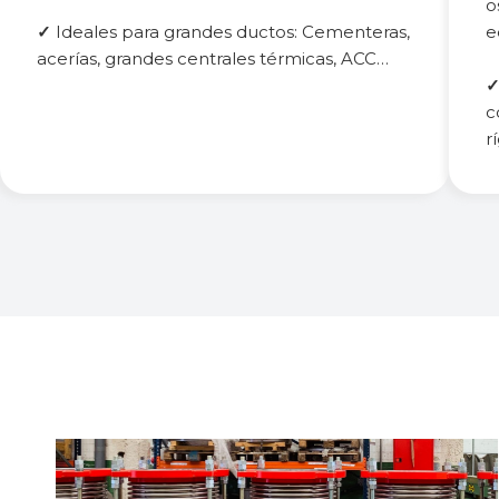
o
✓
Ideales para grandes ductos: Cementeras,
e
acerías, grandes centrales térmicas, ACC…
c
r