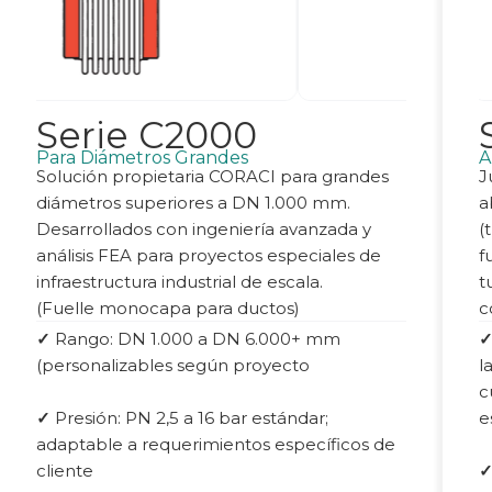
Serie C2000
Para Diámetros Grandes
A
Solución propietaria CORACI para grandes
J
diámetros superiores a DN 1.000 mm.
a
Desarrollados con ingeniería avanzada y
(
análisis FEA para proyectos especiales de
f
infraestructura industrial de escala.
t
(Fuelle monocapa para ductos)
c
✓
Rango: DN 1.000 a DN 6.000+ mm
(personalizables según proyecto
l
c
✓
Presión: PN 2,5 a 16 bar estándar;
e
adaptable a requerimientos específicos de
cliente