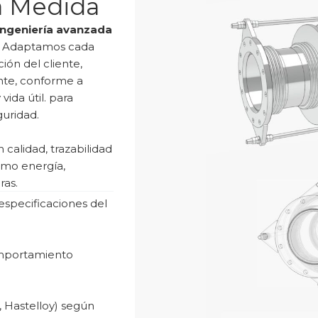
a Medida
 ingeniería avanzada
Adaptamos cada
ión del cliente,
nte, conforme a
ida útil. para
guridad.
calidad, trazabilidad
omo energía,
ras.
especificaciones del
omportamiento
, Hastelloy) según