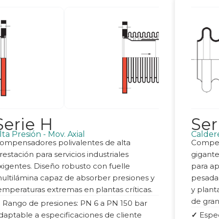
Serie H
Ser
lta Presión - Mov. Axial
Calder
ompensadores polivalentes de alta
Compen
restación para servicios industriales
gigante
xigentes. Diseño robusto con fuelle
para ap
ultilámina capaz de absorber presiones y
pesada,
emperaturas extremas en plantas críticas.
y plant
de gra
✓
Rango de presiones: PN 6 a PN 150 bar
daptable a especificaciones de cliente
✓
Espec