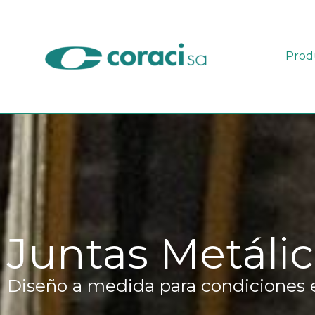
Ir
al
contenido
Prod
Juntas Metáli
Diseño a medida para condiciones 