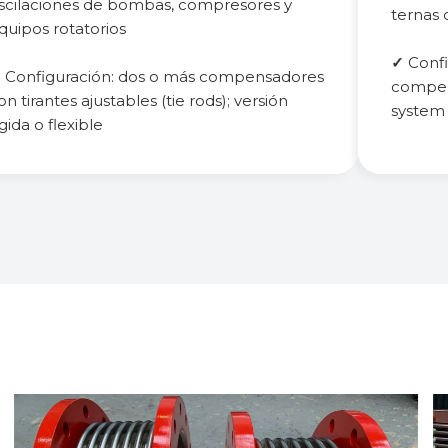
scilaciones de bombas, compresores y
ternas 
quipos rotatorios
✓
Confi
✓
Configuración: dos o más compensadores
compen
on tirantes ajustables (tie rods); versión
system 
ígida o flexible